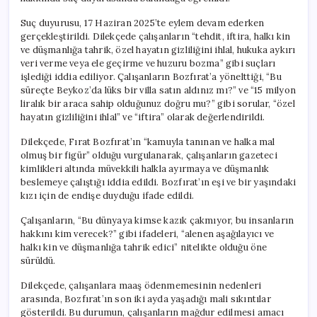
Suç duyurusu, 17 Haziran 2025’te eylem devam ederken
gerçekleştirildi. Dilekçede çalışanların “tehdit, iftira, halkı kin
ve düşmanlığa tahrik, özel hayatın gizliliğini ihlal, hukuka aykırı
veri verme veya ele geçirme ve huzuru bozma” gibi suçları
işlediği iddia ediliyor. Çalışanların Bozfırat’a yönelttiği, “Bu
süreçte Beykoz’da lüks bir villa satın aldınız mı?” ve “15 milyon
liralık bir araca sahip olduğunuz doğru mu?” gibi sorular, “özel
hayatın gizliliğini ihlal” ve “iftira” olarak değerlendirildi.
Dilekçede, Fırat Bozfırat’ın “kamuyla tanınan ve halka mal
olmuş bir figür” olduğu vurgulanarak, çalışanların gazeteci
kimlikleri altında müvekkili halkla ayırmaya ve düşmanlık
beslemeye çalıştığı iddia edildi. Bozfırat’ın eşi ve bir yaşındaki
kızı için de endişe duyduğu ifade edildi.
Çalışanların, “Bu dünyaya kimse kazık çakmıyor, bu insanların
hakkını kim verecek?” gibi ifadeleri, “alenen aşağılayıcı ve
halkı kin ve düşmanlığa tahrik edici” nitelikte olduğu öne
sürüldü.
Dilekçede, çalışanlara maaş ödenmemesinin nedenleri
arasında, Bozfırat’ın son iki ayda yaşadığı mali sıkıntılar
gösterildi. Bu durumun, çalışanların mağdur edilmesi amacı