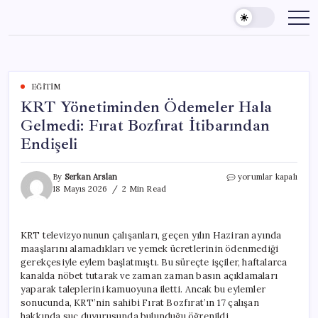
Skip
to
content
EĞITIM
KRT Yönetiminden Ödemeler Hala
Gelmedi: Fırat Bozfırat İtibarından
Endişeli
KRT
By
Serkan Arslan
yorumlar kapalı
Yönetiminden
18 Mayıs 2026
2 Min Read
Ödemeler
Hala
Gelmedi:
KRT televizyonunun çalışanları, geçen yılın Haziran ayında
Fırat
maaşlarını alamadıkları ve yemek ücretlerinin ödenmediği
Bozfırat
İtibarından
gerekçesiyle eylem başlatmıştı. Bu süreçte işçiler, haftalarca
Endişeli
kanalda nöbet tutarak ve zaman zaman basın açıklamaları
için
yaparak taleplerini kamuoyuna iletti. Ancak bu eylemler
sonucunda, KRT’nin sahibi Fırat Bozfırat’ın 17 çalışan
hakkında suç duyurusunda bulunduğu öğrenildi.