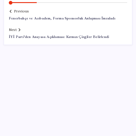
Previous
Fenerbahçe ve Acıbadem, Forma Sponsorluk Anlaşması İmzaladı
Next
İYİ Parti’den Anayasa Açıklaması: Kırmızı Çizgiler Belirlendi
SON YAZILAR
İçeride TMO desteği, dışarıda ‘Karadeniz’ krizi fiyatı
artırıyor! Buğdayda rekor karşılık buldu
Sürekli maddi sorun yaşayan insanların beyni daha