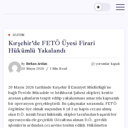
Skip
to
content
EĞITIM
Kırşehir’de FETÖ Üyesi Firari
Hükümlü Yakalandı
Kırşehir’de
By
Serkan Arslan
yorumlar kapalı
FETÖ
20 Mayıs 2026
1 Min Read
Üyesi
Firari
Hükümlü
20 Mayıs 2026 tarihinde Kırşehir İl Emniyet Müdürlüğü’ne
Yakalandı
bağlı Terörle Mücadele ve İstihbarat Şubesi ekipleri, kentte
için
aranan şahısların tespit edilip yakalanması amacıyla kapsamlı
bir operasyon gerçekleştirdi. Bu çalışmalar sırasında, FETÖ
örgütüne üye olmak suçundan 6 yıl 3 ay hapis cezası almış
olan D.Ö. isimli firari hükümlü, ekipler tarafından başarılı bir
operasyonla ele geçirildi. Gözaltına alınan D.Ö., gerekli
işlemlerin ardından cezaevine teslim edildi. Hükümetin