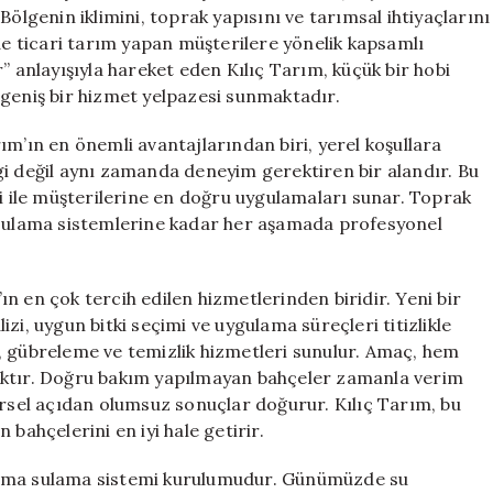
Gaz
Bölgenin iklimini, toprak yapısını ve tarımsal ihtiyaçlarını
İleri
 de ticari tarım yapan müşterilere yönelik kapsamlı
için
” anlayışıyla hareket eden Kılıç Tarım, küçük bir hobi
 geniş bir hizmet yelpazesi sunmaktadır.
ım’ın en önemli avantajlarından biri, yerel koşullara
gi değil aynı zamanda deneyim gerektiren bir alandır. Bu
si ile müşterilerine en doğru uygulamaları sunar. Toprak
n sulama sistemlerine kadar her aşamada profesyonel
n en çok tercih edilen hizmetlerinden biridir. Yeni bir
zi, uygun bitki seçimi ve uygulama süreçleri titizlikle
, gübreleme ve temizlik hizmetleri sunulur. Amaç, hem
aktır. Doğru bakım yapılmayan bahçeler zamanla verim
sel açıdan olumsuz sonuçlar doğurur. Kılıç Tarım, bu
bahçelerini en iyi hale getirir.
lama sulama sistemi kurulumudur. Günümüzde su