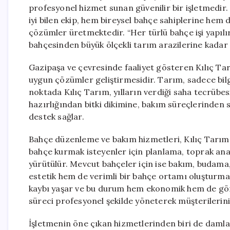
profesyonel hizmet sunan güvenilir bir işletmedir. 
iyi bilen ekip, hem bireysel bahçe sahiplerine hem
çözümler üretmektedir. “Her türlü bahçe işi yapılır
bahçesinden büyük ölçekli tarım arazilerine kadar
Gazipaşa ve çevresinde faaliyet gösteren Kılıç Tar
uygun çözümler geliştirmesidir. Tarım, sadece bil
noktada Kılıç Tarım, yılların verdiği saha tecrübe
hazırlığından bitki dikimine, bakım süreçlerinde
destek sağlar.
Bahçe düzenleme ve bakım hizmetleri, Kılıç Tarım’ı
bahçe kurmak isteyenler için planlama, toprak anali
yürütülür. Mevcut bahçeler için ise bakım, budama
estetik hem de verimli bir bahçe ortamı oluşturm
kaybı yaşar ve bu durum hem ekonomik hem de gör
süreci profesyonel şekilde yöneterek müşterilerinin 
İşletmenin öne çıkan hizmetlerinden biri de dam