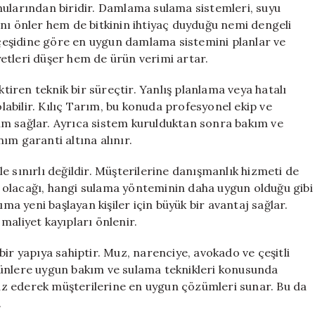
nularından biridir. Damlama sulama sistemleri, suyu
nı önler hem de bitkinin ihtiyaç duyduğu nemi dengeli
n çeşidine göre en uygun damlama sistemini planlar ve
etleri düşer hem de ürün verimi artar.
ren teknik bir süreçtir. Yanlış planlama veya hatalı
abilir. Kılıç Tarım, bu konuda profesyonel ekip ve
um sağlar. Ayrıca sistem kurulduktan sonra bakım ve
ım garanti altına alınır.
e sınırlı değildir. Müşterilerine danışmanlık hizmeti de
 olacağı, hangi sulama yönteminin daha uygun olduğu gibi
ıma yeni başlayan kişiler için büyük bir avantaj sağlar.
liyet kayıpları önlenir.
ir yapıya sahiptir. Muz, narenciye, avokado ve çeşitli
rünlere uygun bakım ve sulama teknikleri konusunda
aliz ederek müşterilerine en uygun çözümleri sunar. Bu da
.