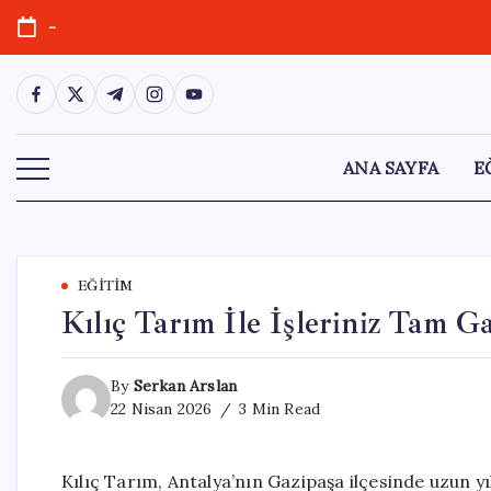
Skip
-
to
content
https://www.facebook.com/
https://twitter.com/
https://t.me/
https://www.instagram.com/
https://youtube.com/
ANA SAYFA
E
EĞITIM
Kılıç Tarım İle İşleriniz Tam Ga
By
Serkan Arslan
22 Nisan 2026
3 Min Read
Kılıç Tarım, Antalya’nın Gazipaşa ilçesinde uzun y