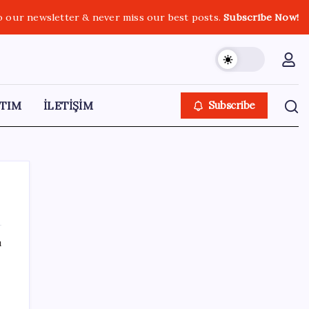
o our newsletter & never miss our best posts.
Subscribe Now!
TIM
İLETİŞİM
Subscribe
ı
SON YAZILAR
Fazla sodyum sinsice sağlığı olumsuz
etkiliyor! Tansiyonu yükseltip vücuda su