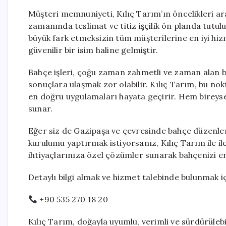
Müşteri memnuniyeti, Kılıç Tarım’ın öncelikleri ara
zamanında teslimat ve titiz işçilik ön planda tutul
büyük fark etmeksizin tüm müşterilerine en iyi hi
güvenilir bir isim haline gelmiştir.
Bahçe işleri, çoğu zaman zahmetli ve zaman alan b
sonuçlara ulaşmak zor olabilir. Kılıç Tarım, bu nok
en doğru uygulamaları hayata geçirir. Hem bireysel 
sunar.
Eğer siz de Gazipaşa ve çevresinde bahçe düzenle
kurulumu yaptırmak istiyorsanız, Kılıç Tarım ile ile
ihtiyaçlarınıza özel çözümler sunarak bahçenizi en
Detaylı bilgi almak ve hizmet talebinde bulunmak iç
+90 535 270 18 20
Kılıç Tarım, doğayla uyumlu, verimli ve sürdürüle