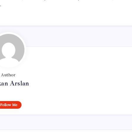
.
Author
kan Arslan
Follow Me