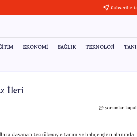
Subscribe t
ĞİTİM
EKONOMİ
SAĞLIK
TEKNOLOJİ
TANI
z İleri
Kılıç
yorumlar kapal
Tarım
İle
İşleriniz
Tam
ıllara dayanan tecrübesiyle tarım ve bahçe işleri alanında