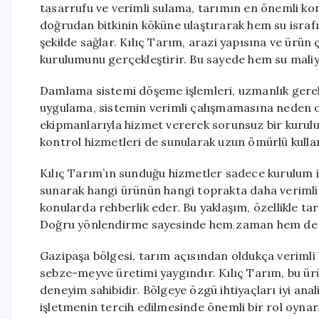
tasarrufu ve verimli sulama, tarımın en önemli ko
doğrudan bitkinin köküne ulaştırarak hem su israfı
şekilde sağlar. Kılıç Tarım, arazi yapısına ve ürü
kurulumunu gerçekleştirir. Bu sayede hem su maliy
Damlama sistemi döşeme işlemleri, uzmanlık gerekti
uygulama, sistemin verimli çalışmamasına neden ol
ekipmanlarıyla hizmet vererek sorunsuz bir kurul
kontrol hizmetleri de sunularak uzun ömürlü kullan
Kılıç Tarım’ın sunduğu hizmetler sadece kurulum il
sunarak hangi ürünün hangi toprakta daha verimli
konularda rehberlik eder. Bu yaklaşım, özellikle tar
Doğru yönlendirme sayesinde hem zaman hem de ma
Gazipaşa bölgesi, tarım açısından oldukça verimli b
sebze-meyve üretimi yaygındır. Kılıç Tarım, bu ü
deneyim sahibidir. Bölgeye özgü ihtiyaçları iyi an
işletmenin tercih edilmesinde önemli bir rol oynar