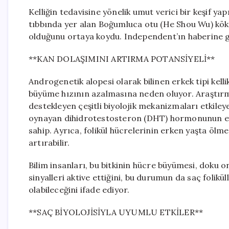
Kelliğin tedavisine yönelik umut verici bir keşif yap
tıbbında yer alan Boğumluca otu (He Shou Wu) kök
olduğunu ortaya koydu. Independent’ın haberine göre,
**KAN DOLAŞIMINI ARTIRMA POTANSİYELİ**
Androgenetik alopesi olarak bilinen erkek tipi kelli
büyüme hızının azalmasına neden oluyor. Araştır
destekleyen çeşitli biyolojik mekanizmaları etkileye
oynayan dihidrotestosteron (DHT) hormonunun etki
sahip. Ayrıca, folikül hücrelerinin erken yaşta ölme
artırabilir.
Bilim insanları, bu bitkinin hücre büyümesi, doku o
sinyalleri aktive ettiğini, bu durumun da saç foli
olabileceğini ifade ediyor.
**SAÇ BİYOLOJİSİYLA UYUMLU ETKİLER**