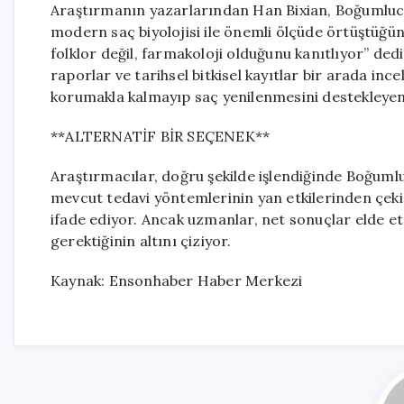
Araştırmanın yazarlarından Han Bixian, Boğumluca 
modern saç biyolojisi ile önemli ölçüde örtüştüğü
folklor değil, farmakoloji olduğunu kanıtlıyor” ded
raporlar ve tarihsel bitkisel kayıtlar bir arada in
korumakla kalmayıp saç yenilenmesini destekleyen 
**ALTERNATİF BİR SEÇENEK**
Araştırmacılar, doğru şekilde işlendiğinde Boğuml
mevcut tedavi yöntemlerinin yan etkilerinden çekine
ifade ediyor. Ancak uzmanlar, net sonuçlar elde et
gerektiğinin altını çiziyor.
Kaynak: Ensonhaber Haber Merkezi