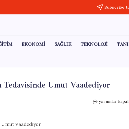
Subscribe t
ĞİTİM
EKONOMİ
SAĞLIK
TEKNOLOJİ
TANI
n Tedavisinde Umut Vaadediyor
Kadim
yorumlar kapal
Boğumluca
Otu:
Kelliğin
Tedavisinde