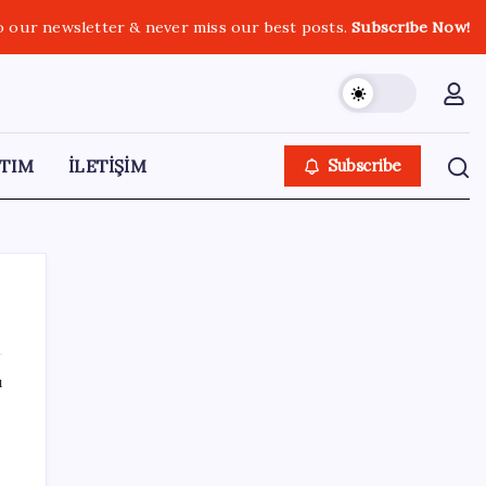
o our newsletter & never miss our best posts.
Subscribe Now!
TIM
İLETİŞİM
Subscribe
ı
SON YAZILAR
Fazla sodyum sinsice sağlığı olumsuz
etkiliyor! Tansiyonu yükseltip vücuda su