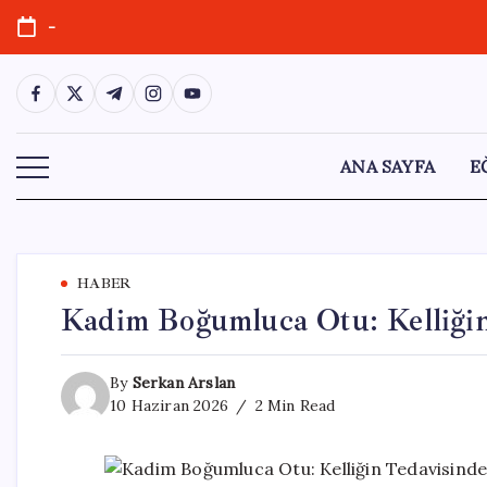
Skip
-
to
content
https://www.facebook.com/
https://twitter.com/
https://t.me/
https://www.instagram.com/
https://youtube.com/
ANA SAYFA
E
HABER
Kadim Boğumluca Otu: Kelliği
By
Serkan Arslan
10 Haziran 2026
2 Min Read