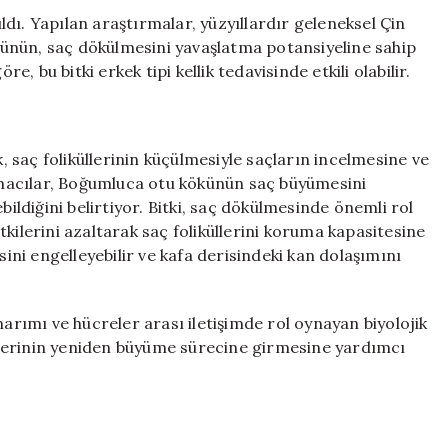
Umut
ıldı. Yapılan araştırmalar, yüzyıllardır geleneksel Çin
Vaadediyor
ünün, saç dökülmesini yavaşlatma potansiyeline sahip
için
 bu bitki erkek tipi kellik tedavisinde etkili olabilir.
k, saç foliküllerinin küçülmesiyle saçların incelmesine ve
macılar, Boğumluca otu kökünün saç büyümesini
bildiğini belirtiyor. Bitki, saç dökülmesinde önemli rol
lerini azaltarak saç foliküllerini koruma kapasitesine
sini engelleyebilir ve kafa derisindeki kan dolaşımını
narımı ve hücreler arası iletişimde rol oynayan biyolojik
küllerinin yeniden büyüme sürecine girmesine yardımcı