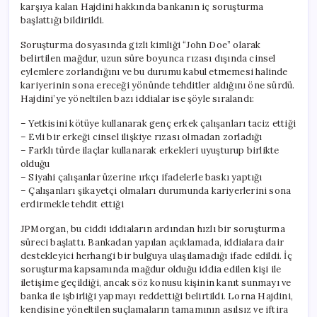
karşıya kalan Hajdini hakkında bankanın iç soruşturma
başlattığı bildirildi.
Soruşturma dosyasında gizli kimliği “John Doe” olarak
belirtilen mağdur, uzun süre boyunca rızası dışında cinsel
eylemlere zorlandığını ve bu durumu kabul etmemesi halinde
kariyerinin sona ereceği yönünde tehditler aldığını öne sürdü.
Hajdini’ye yöneltilen bazı iddialar ise şöyle sıralandı:
– Yetkisini kötüye kullanarak genç erkek çalışanları taciz ettiği
– Evli bir erkeği cinsel ilişkiye rızası olmadan zorladığı
– Farklı türde ilaçlar kullanarak erkekleri uyuşturup birlikte
olduğu
– Siyahi çalışanlar üzerine ırkçı ifadelerle baskı yaptığı
– Çalışanları şikayetçi olmaları durumunda kariyerlerini sona
erdirmekle tehdit ettiği
JPMorgan, bu ciddi iddiaların ardından hızlı bir soruşturma
süreci başlattı. Bankadan yapılan açıklamada, iddialara dair
destekleyici herhangi bir bulguya ulaşılamadığı ifade edildi. İç
soruşturma kapsamında mağdur olduğu iddia edilen kişi ile
iletişime geçildiği, ancak söz konusu kişinin kanıt sunmayı ve
banka ile işbirliği yapmayı reddettiği belirtildi. Lorna Hajdini,
kendisine yöneltilen suçlamaların tamamının asılsız ve iftira