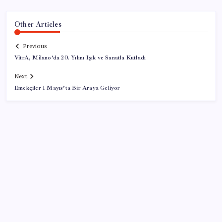
Other Articles
Previous
VitrA, Milano’da 20. Yılını Işık ve Sanatla Kutladı
Next
Emekçiler 1 Mayıs’ta Bir Araya Geliyor
SON YAZILAR
Diş macununu ıslatıyorsanız dikkat! Çürüklere karşı