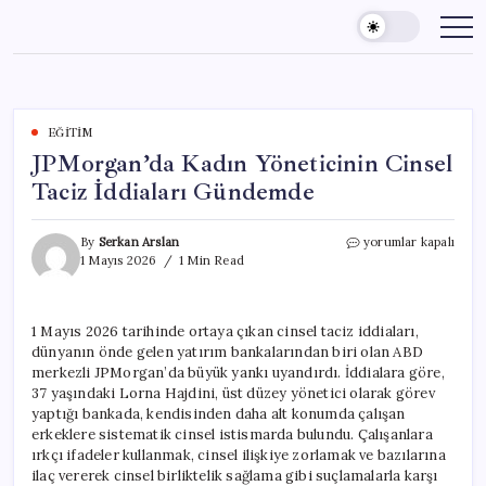
Skip
to
content
EĞITIM
JPMorgan’da Kadın Yöneticinin Cinsel
Taciz İddiaları Gündemde
JPMorgan’da
By
Serkan Arslan
yorumlar kapalı
Kadın
1 Mayıs 2026
1 Min Read
Yöneticinin
Cinsel
Taciz
1 Mayıs 2026 tarihinde ortaya çıkan cinsel taciz iddiaları,
İddiaları
dünyanın önde gelen yatırım bankalarından biri olan ABD
Gündemde
için
merkezli JPMorgan’da büyük yankı uyandırdı. İddialara göre,
37 yaşındaki Lorna Hajdini, üst düzey yönetici olarak görev
yaptığı bankada, kendisinden daha alt konumda çalışan
erkeklere sistematik cinsel istismarda bulundu. Çalışanlara
ırkçı ifadeler kullanmak, cinsel ilişkiye zorlamak ve bazılarına
ilaç vererek cinsel birliktelik sağlama gibi suçlamalarla karşı