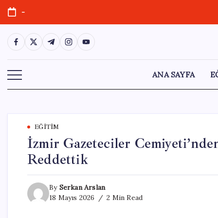
Skip
-
to
content
https://www.facebook.com/
https://twitter.com/
https://t.me/
https://www.instagram.com/
https://youtube.com/
ANA SAYFA
E
EĞITIM
İzmir Gazeteciler Cemiyeti’nde
Reddettik
By
Serkan Arslan
18 Mayıs 2026
2 Min Read