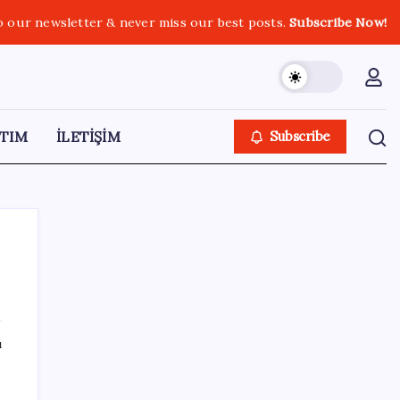
o our newsletter & never miss our best posts.
Subscribe Now!
TIM
İLETİŞİM
Subscribe
SON YAZILAR
ı
Fazla sodyum sinsice sağlığı olumsuz
etkiliyor! Tansiyonu yükseltip vücuda su