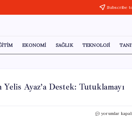
Subscribe t
ĞİTİM
EKONOMİ
SAĞLIK
TEKNOLOJİ
TANI
n Yelis Ayaz’a Destek: Tutuklamayı
İzmir
yorumlar kapal
Gazeteciler
Cemiyeti’nden
Yelis