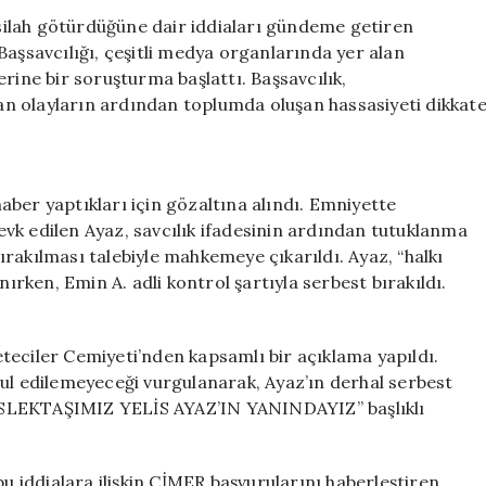
Ayaz’a
e silah götürdüğüne dair iddiaları gündeme getiren
Destek:
Başsavcılığı, çeşitli medya organlarında yer alan
Tutuklamayı
üzerine bir soruşturma başlattı. Başsavcılık,
Reddettik
n olayların ardından toplumda oluşan hassasiyeti dikkat
için
 haber yaptıkları için gözaltına alındı. Emniyette
vk edilen Ayaz, savcılık ifadesinin ardından tutuklanma
 bırakılması talebiyle mahkemeye çıkarıldı. Ayaz, “halkı
nırken, Emin A. adli kontrol şartıyla serbest bırakıldı.
teciler Cemiyeti’nden kapsamlı bir açıklama yapıldı.
bul edilemeyeceği vurgulanarak, Ayaz’ın derhal serbest
ESLEKTAŞIMIZ YELİS AYAZ’IN YANINDAYIZ” başlıklı
bu iddialara ilişkin CİMER başvurularını haberleştiren