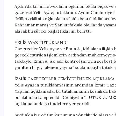
Aydın’da bir milletvekilinin oğlunun okula bıçak v
gazeteci Yelis Ayaz, tutuklandı. Aydın Cumhuriyet 
“Milletvekilinin oğlu okulu silahla bastı” iddiaları 
Kahramanmaraş ve Şanlıurfa’daki okullarda yaşana
alarak bu süreci başlattıklarını belirtti.
YELİS AYAZ TUTUKLANDI
Gazeteciler Yelis Ayaz ve Emin A., iddialara ilişkin
gerçekleştirilen işlemlerin ardından mahkemeye se
talebiyle, Emin A. ise adli kontrol şartıyla serbest
yanıltıcı bilgiyi alenen yayma” suçlamasıyla tutukla
İZMİR GAZETECİLER CEMİYETİ’NDEN AÇIKLAMA
Yelis Ayaz’ın tutuklanmasının ardından İzmir Gaze
Yapılan açıklamada, bu tutuklamanın kesinlikle ka
bırakılması talep edildi. Cemiyetin “TUTUKLU M
açıklamasında şu ifadelere yer verildi:
“Aydın’da bir eğitim kurumuna yönelik iddiaları ve 