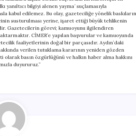
ı yanıltıcı bilgiyi alenen yayma’ suçlamasıyla
la kabul edilemez. Bu olay, gazeteciliğe yönelik baskıları
nin susturulması yerine, işaret ettiği büyük tehlikenin
r. Gazetecilerin görevi; kamuoyunu ilgilendiren
aktarmaktır. CİMER’e yapılan başvurular ve kamuoyunda
ecilik faaliyetlerinin doğal bir parçasıdır. Aydın’daki
 hakkında verilen tutuklama kararının yeniden gözden
ti olarak basın özgürlüğünü ve halkın haber alma hakkını
ızla duyururuz.”