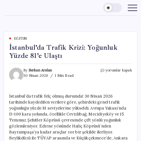
Skip
to
content
EĞITIM
İstanbul’da Trafik Krizi: Yoğunluk
Yüzde 81’e Ulaştı
İstanbul’da
By
Serkan Arslan
yorumlar kapalı
Trafik
30 Nisan 2026
1 Min Read
Krizi:
Yoğunluk
Yüzde
İstanbul’da trafik felç olmuş durumda! 30 Nisan 2026
81’e
tarihinde kaydedilen verilere göre, şehirdeki genel trafik
Ulaştı
için
yoğunluğu yüzde 81 seviyelerine yükseldi. Avrupa Yakası’nda
D-100 kara yolunda, özellikle Cevizlibağ, Mecidiyeköy ve 15
Temmuz Şehitler Köprüsü çevresinde çift yönlü yoğunluk
gözlemleniyor. Edirne yönünde Haliç Köprüsü’nden
Bayrampaşa’ya kadar araçlar zor bir şekilde ilerliyor.
Beylikdüzü ile TÜYAP arasında ve Küçükçekmece’de, Ankara