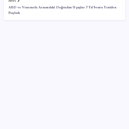
Next
ABD ve Venezuela Arasındaki Doğrudan Uçuşlar 7 Yıl Sonra Yeniden
Başladı
SON YAZILAR
Fazla sodyum sinsice sağlığı olumsuz etkiliyor!
Tansiyonu yükseltip vücuda su tutturuyor
Diş macununu ıslatıyorsanız dikkat! Çürüklere karşı
bütün etkisini yok ediyor
ABD Uzay Kuvvetleri ve SpaceX Arasında Dev
Anlaşma