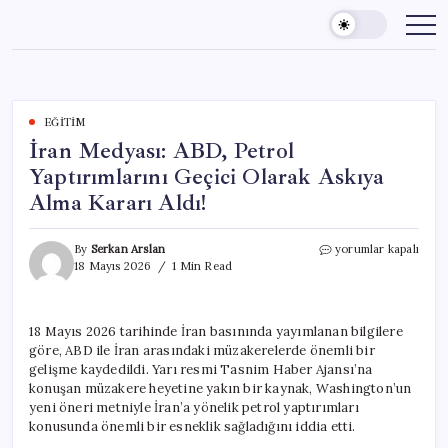
Skip
to
content
EĞITIM
İran Medyası: ABD, Petrol
Yaptırımlarını Geçici Olarak Askıya
Alma Kararı Aldı!
İran
By
Serkan Arslan
yorumlar kapalı
Medyası:
18 Mayıs 2026
1 Min Read
ABD,
Petrol
Yaptırımlarını
18 Mayıs 2026 tarihinde İran basınında yayımlanan bilgilere
Geçici
göre, ABD ile İran arasındaki müzakerelerde önemli bir
Olarak
Askıya
gelişme kaydedildi. Yarı resmi Tasnim Haber Ajansı’na
Alma
konuşan müzakere heyetine yakın bir kaynak, Washington’un
Kararı
yeni öneri metniyle İran’a yönelik petrol yaptırımları
Aldı!
konusunda önemli bir esneklik sağladığını iddia etti.
için