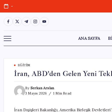
Skip
-
to
content
https://www.facebook.com/
https://twitter.com/
https://t.me/
https://www.instagram.com/
https://youtube.com/
ANA SAYFA
E
EĞITIM
İran, ABD’den Gelen Yeni Tekli
By
Serkan Arslan
3 Mayıs 2026
1 Min Read
İran Dışişleri Bakanlığı, Amerika Birleşik Devletleri