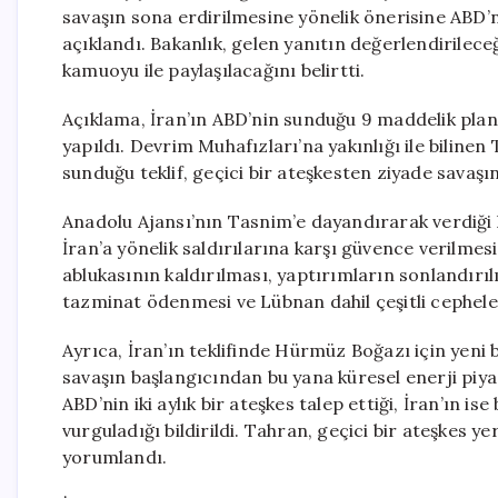
savaşın sona erdirilmesine yönelik önerisine ABD’nin
açıklandı. Bakanlık, gelen yanıtın değerlendirilec
kamuoyu ile paylaşılacağını belirtti.
Açıklama, İran’ın ABD’nin sunduğu 9 maddelik plana 
yapıldı. Devrim Muhafızları’na yakınlığı ile biline
sunduğu teklif, geçici bir ateşkesten ziyade sava
Anadolu Ajansı’nın Tasnim’e dayandırarak verdiği
İran’a yönelik saldırılarına karşı güvence verilme
ablukasının kaldırılması, yaptırımların sonlandırı
tazminat ödenmesi ve Lübnan dahil çeşitli cepheler
Ayrıca, İran’ın teklifinde Hürmüz Boğazı için yeni
savaşın başlangıcından bu yana küresel enerji piya
ABD’nin iki aylık bir ateşkes talep ettiği, İran’ın 
vurguladığı bildirildi. Tahran, geçici bir ateşkes y
yorumlandı.