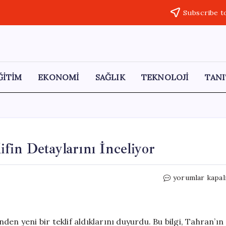
Subscribe t
ĞİTİM
EKONOMİ
SAĞLIK
TEKNOLOJİ
TANI
fin Detaylarını İnceliyor
İran,
yorumlar kapal
ABD’den
Gelen
Yeni
Teklifin
’nden yeni bir teklif aldıklarını duyurdu. Bu bilgi, Tahran’ın