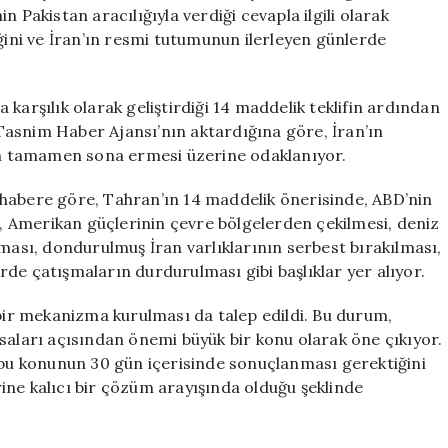
Detaylarını
 Pakistan aracılığıyla verdiği cevapla ilgili olarak
İnceliyor
eğini ve İran’ın resmi tutumunun ilerleyen günlerde
için
karşılık olarak geliştirdiği 14 maddelik teklifin ardından
n Tasnim Haber Ajansı’nın aktardığına göre, İran’ın
şın tamamen sona ermesi üzerine odaklanıyor.
 habere göre, Tahran’ın 14 maddelik önerisinde, ABD’nin
si, Amerikan güçlerinin çevre bölgelerden çekilmesi, deniz
lması, dondurulmuş İran varlıklarının serbest bırakılması,
de çatışmaların durdurulması gibi başlıklar yer alıyor.
 bir mekanizma kurulması da talep edildi. Bu durum,
saları açısından önemi büyük bir konu olarak öne çıkıyor.
ise bu konunun 30 gün içerisinde sonuçlanması gerektiğini
erine kalıcı bir çözüm arayışında olduğu şeklinde