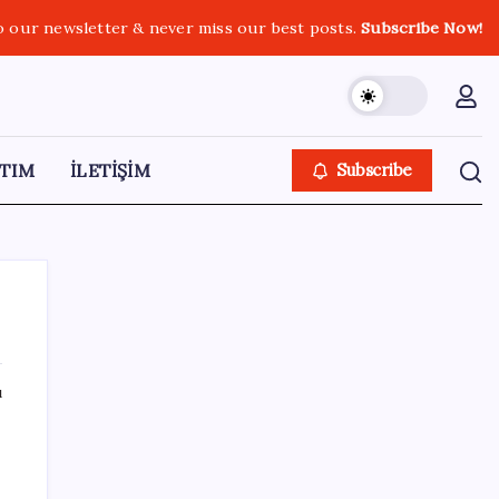
o our newsletter & never miss our best posts.
Subscribe Now!
TIM
İLETİŞİM
Subscribe
ı
SON YAZILAR
Fazla sodyum sinsice sağlığı olumsuz
etkiliyor! Tansiyonu yükseltip vücuda su