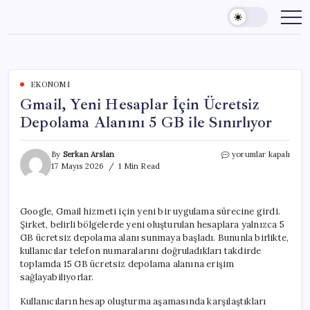
Skip
to
content
EKONOMI
Gmail, Yeni Hesaplar İçin Ücretsiz
Depolama Alanını 5 GB ile Sınırlıyor
Gmail,
By
Serkan Arslan
yorumlar kapalı
Yeni
17 Mayıs 2026
1 Min Read
Hesaplar
İçin
Ücretsiz
Google, Gmail hizmeti için yeni bir uygulama sürecine girdi.
Depolama
Şirket, belirli bölgelerde yeni oluşturulan hesaplara yalnızca 5
Alanını
5
GB ücretsiz depolama alanı sunmaya başladı. Bununla birlikte,
GB
kullanıcılar telefon numaralarını doğruladıkları takdirde
ile
toplamda 15 GB ücretsiz depolama alanına erişim
Sınırlıyor
sağlayabiliyorlar.
için
Kullanıcıların hesap oluşturma aşamasında karşılaştıkları