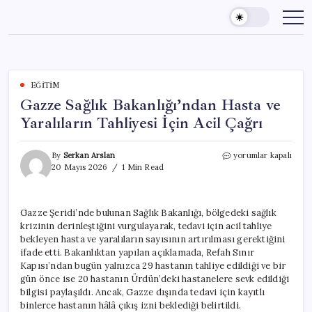
Skip
to
content
EĞITIM
Gazze Sağlık Bakanlığı’ndan Hasta ve
Yaralıların Tahliyesi İçin Acil Çağrı
Gazze
By
Serkan Arslan
yorumlar kapalı
Sağlık
20 Mayıs 2026
1 Min Read
Bakanlığı’ndan
Hasta
ve
Gazze Şeridi’nde bulunan Sağlık Bakanlığı, bölgedeki sağlık
Yaralıların
krizinin derinleştiğini vurgulayarak, tedavi için acil tahliye
Tahliyesi
İçin
bekleyen hasta ve yaralıların sayısının artırılması gerektiğini
Acil
ifade etti. Bakanlıktan yapılan açıklamada, Refah Sınır
Çağrı
Kapısı’ndan bugün yalnızca 29 hastanın tahliye edildiği ve bir
için
gün önce ise 20 hastanın Ürdün’deki hastanelere sevk edildiği
bilgisi paylaşıldı. Ancak, Gazze dışında tedavi için kayıtlı
binlerce hastanın hâlâ çıkış izni beklediği belirtildi.