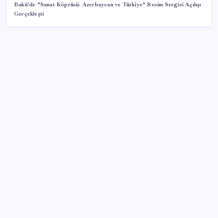
Bakü’de “Sanat Köprüsü: Azerbaycan ve Türkiye” Resim Sergisi Açılışı
Gerçekleşti
SON YAZILAR
İçeride TMO desteği, dışarıda ‘Karadeniz’ krizi fiyatı
artırıyor! Buğdayda rekor karşılık buldu
Sürekli maddi sorun yaşayan insanların beyni daha
çabuk yaşlanabiliyor: ‘Beyin de yoruluyor’
İş Bankası Genel Müdürü Hakan Aran görevden
ayrılıyor