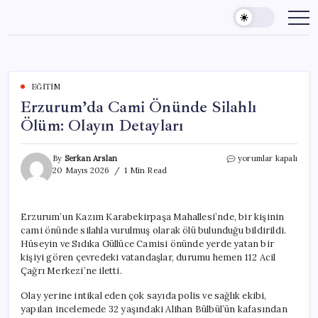
Skip
to
content
EĞITIM
Erzurum’da Cami Önünde Silahlı
Ölüm: Olayın Detayları
Erzurum’da
By
Serkan Arslan
yorumlar kapalı
Cami
20 Mayıs 2026
1 Min Read
Önünde
Silahlı
Ölüm:
Erzurum’un Kazım Karabekirpaşa Mahallesi’nde, bir kişinin
Olayın
cami önünde silahla vurulmuş olarak ölü bulunduğu bildirildi.
Detayları
için
Hüseyin ve Sıdıka Güllüce Camisi önünde yerde yatan bir
kişiyi gören çevredeki vatandaşlar, durumu hemen 112 Acil
Çağrı Merkezi’ne iletti.
Olay yerine intikal eden çok sayıda polis ve sağlık ekibi,
yapılan incelemede 32 yaşındaki Alihan Bülbül’ün kafasından