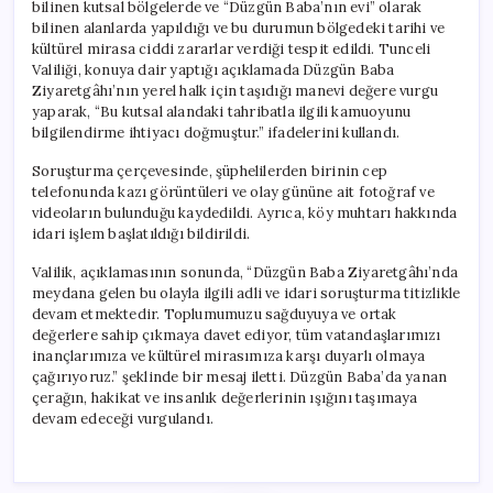
bilinen kutsal bölgelerde ve “Düzgün Baba’nın evi” olarak
bilinen alanlarda yapıldığı ve bu durumun bölgedeki tarihi ve
kültürel mirasa ciddi zararlar verdiği tespit edildi. Tunceli
Valiliği, konuya dair yaptığı açıklamada Düzgün Baba
Ziyaretgâhı’nın yerel halk için taşıdığı manevi değere vurgu
yaparak, “Bu kutsal alandaki tahribatla ilgili kamuoyunu
bilgilendirme ihtiyacı doğmuştur.” ifadelerini kullandı.
Soruşturma çerçevesinde, şüphelilerden birinin cep
telefonunda kazı görüntüleri ve olay gününe ait fotoğraf ve
videoların bulunduğu kaydedildi. Ayrıca, köy muhtarı hakkında
idari işlem başlatıldığı bildirildi.
Valilik, açıklamasının sonunda, “Düzgün Baba Ziyaretgâhı’nda
meydana gelen bu olayla ilgili adli ve idari soruşturma titizlikle
devam etmektedir. Toplumumuzu sağduyuya ve ortak
değerlere sahip çıkmaya davet ediyor, tüm vatandaşlarımızı
inançlarımıza ve kültürel mirasımıza karşı duyarlı olmaya
çağırıyoruz.” şeklinde bir mesaj iletti. Düzgün Baba’da yanan
çerağın, hakikat ve insanlık değerlerinin ışığını taşımaya
devam edeceği vurgulandı.