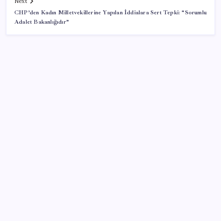
Next
CHP’den Kadın Milletvekillerine Yapılan İddialara Sert Tepki: “Sorumlu
Adalet Bakanlığıdır”
SON YAZILAR
Diş macununu ıslatıyorsanız dikkat! Çürüklere karşı
bütün etkisini yok ediyor
ABD Uzay Kuvvetleri ve SpaceX Arasında Dev
Anlaşma
Kerkük’te 4 büyüklüğünde deprem
Zuckerberg: ‘Yapay zekaya herkes erişirse, sistem