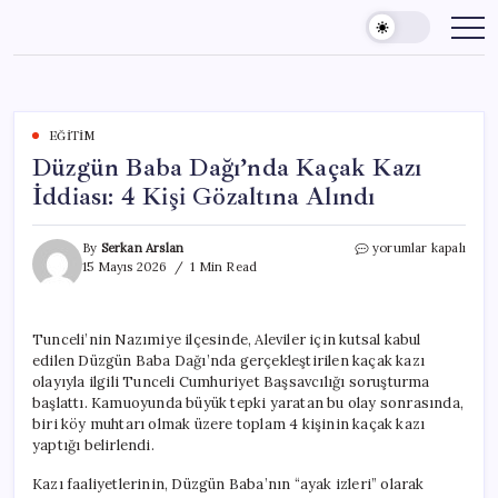
Skip
to
content
EĞITIM
Düzgün Baba Dağı’nda Kaçak Kazı
İddiası: 4 Kişi Gözaltına Alındı
Düzgün
By
Serkan Arslan
yorumlar kapalı
Baba
15 Mayıs 2026
1 Min Read
Dağı’nda
Kaçak
Kazı
Tunceli’nin Nazımiye ilçesinde, Aleviler için kutsal kabul
İddiası:
edilen Düzgün Baba Dağı’nda gerçekleştirilen kaçak kazı
4
Kişi
olayıyla ilgili Tunceli Cumhuriyet Başsavcılığı soruşturma
Gözaltına
başlattı. Kamuoyunda büyük tepki yaratan bu olay sonrasında,
Alındı
biri köy muhtarı olmak üzere toplam 4 kişinin kaçak kazı
için
yaptığı belirlendi.
Kazı faaliyetlerinin, Düzgün Baba’nın “ayak izleri” olarak