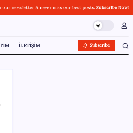
o our newsletter & never miss our best posts.
Subscribe Now!
TIM
İLETİŞİM
Subscribe
ı
SON YAZILAR
Fazla sodyum sinsice sağlığı olumsuz
etkiliyor! Tansiyonu yükseltip vücuda su