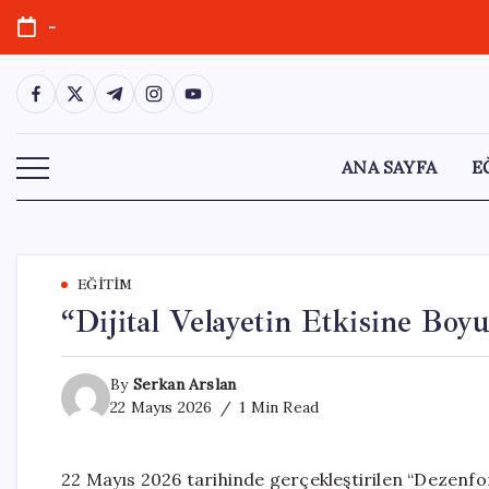
Skip
-
to
content
https://www.facebook.com/
https://twitter.com/
https://t.me/
https://www.instagram.com/
https://youtube.com/
ANA SAYFA
E
EĞITIM
“Dijital Velayetin Etkisine Bo
By
Serkan Arslan
22 Mayıs 2026
1 Min Read
22 Mayıs 2026 tarihinde gerçekleştirilen “Dezenfo