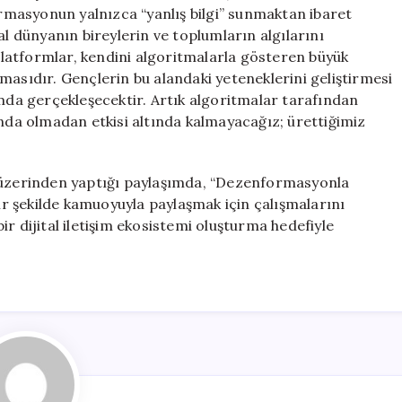
için
masyonun yalnızca “yanlış bilgi” sunmaktan ibaret
al dünyanın bireylerin ve toplumların algılarını
 platformlar, kendini algoritmalarla gösteren büyük
masıdır. Gençlerin bu alandaki yeteneklerini geliştirmesi
amda gerçekleşecektir. Artık algoritmalar tarafından
ında olmadan etkisi altında kalmayacağız; ürettiğimiz
.
a üzerinden yaptığı paylaşımda, “Dezenformasyonla
bir şekilde kamuoyuyla paylaşmak için çalışmalarını
r dijital iletişim ekosistemi oluşturma hedefiyle