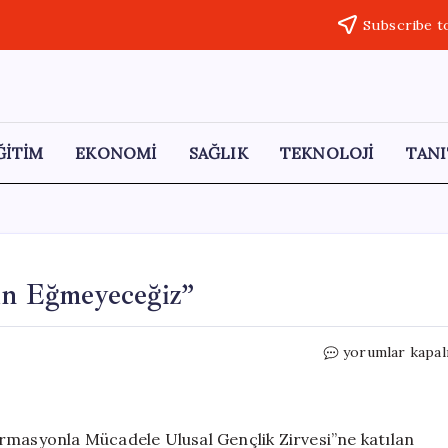
Subscribe t
ĞİTİM
EKONOMİ
SAĞLIK
TEKNOLOJİ
TANI
yun Eğmeyeceğiz”
“Dijital
yorumlar kapal
Velayetin
Etkisine
Boyun
Eğmeyeceğiz”
rmasyonla Mücadele Ulusal Gençlik Zirvesi”ne katılan