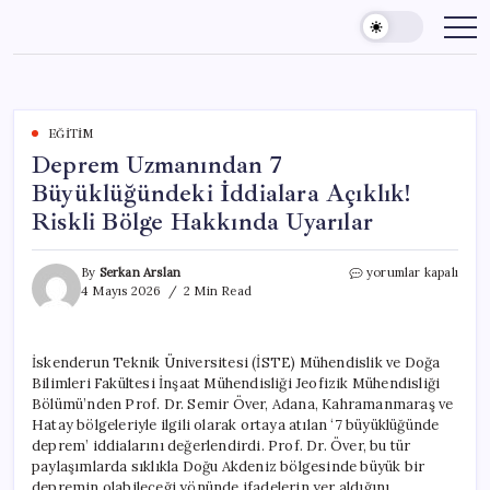
Skip
to
content
EĞITIM
Deprem Uzmanından 7
Büyüklüğündeki İddialara Açıklık!
Riskli Bölge Hakkında Uyarılar
Deprem
By
Serkan Arslan
yorumlar kapalı
Uzmanından
4 Mayıs 2026
2 Min Read
7
Büyüklüğündeki
İddialara
İskenderun Teknik Üniversitesi (İSTE) Mühendislik ve Doğa
Açıklık!
Bilimleri Fakültesi İnşaat Mühendisliği Jeofizik Mühendisliği
Riskli
Bölge
Bölümü’nden Prof. Dr. Semir Över, Adana, Kahramanmaraş ve
Hakkında
Hatay bölgeleriyle ilgili olarak ortaya atılan ‘7 büyüklüğünde
Uyarılar
deprem’ iddialarını değerlendirdi. Prof. Dr. Över, bu tür
için
paylaşımlarda sıklıkla Doğu Akdeniz bölgesinde büyük bir
depremin olabileceği yönünde ifadelerin yer aldığını