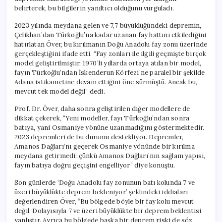
belirterek, bu bilgilerin yanıltıcı olduğunu vurguladı.
2023 yılında meydana gelen ve 7,7 büyüklüğündeki depremin,
Çelikhan’dan Türkoğlu’na kadar uzanan fay hattını etkilediğini
hatırlatan Över, bu kırılmanın Doğu Anadolu fay zonu üzerinde
gerçekleştiğini ifade etti. “Fay zonları ile ilgili geçmişte birçok
model geliştirilmiştir. 1970’li yıllarda ortaya atılan bir model,
fayın Türkoğlu’ndan İskenderun Körfezi’ne paralel bir şekilde
Adana istikametine devam ettiğini öne sürmüştü. Ancak bu,
mevcut tek model değil” dedi.
Prof. Dr. Över, daha sonra geliştirilen diğer modellere de
dikkat çekerek, “Yeni modeller, fayı Türkoğlu’ndan sonra
batıya, yani Osmaniye yönüne uzanmadığını göstermektedir.
2023 depremleri de bu durumu destekliyor. Depremler,
Amanos Dağları’nı geçerek Osmaniye yönünde bir kırılma
meydana getirmedi; çünkü Amanos Dağları’nın sağlam yapısı,
fayın batıya doğru geçişini engelliyor” diye konuştu.
Son günlerde ‘Doğu Anadolu fay zonunun batı kolunda 7 ve
üzeri büyüklükte deprem bekleniyor’ şeklindeki iddiaları
değerlendiren Över, “Bu bölgede böyle bir fay kolu mevcut
değil. Dolayısıyla 7 ve üzeri büyüklükte bir deprem beklentisi
yanlıştır. Ayrıca bu bölgede başka bir deprem riski de söz