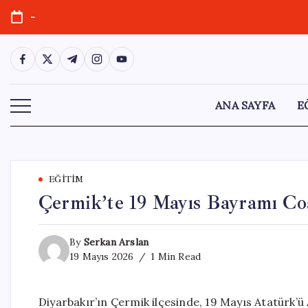
Skip
-
to
content
https://www.facebook.com/
https://twitter.com/
https://t.me/
https://www.instagram.com/
https://youtube.com/
ANA SAYFA
E
EĞITIM
Çermik’te 19 Mayıs Bayramı Co
By
Serkan Arslan
19 Mayıs 2026
1 Min Read
Diyarbakır’ın Çermik ilçesinde, 19 Mayıs Atatürk’ü