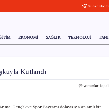
Subscribe t
ĞİTİM
EKONOMİ
SAĞLIK
TEKNOLOJİ
TANI
şkuyla Kutlandı
Çermik’te
yorumlar kapal
19
Mayıs
Bayramı
Coşkuyla
 Anma, Gençlik ve Spor Bayramı dolayısıyla anlamlı bir