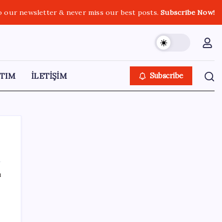
o our newsletter & never miss our best posts.
Subscribe Now!
TIM
İLETİŞİM
Subscribe
ı
SON YAZILAR
İş Bankası Genel Müdürü Hakan Aran
görevden ayrılıyor