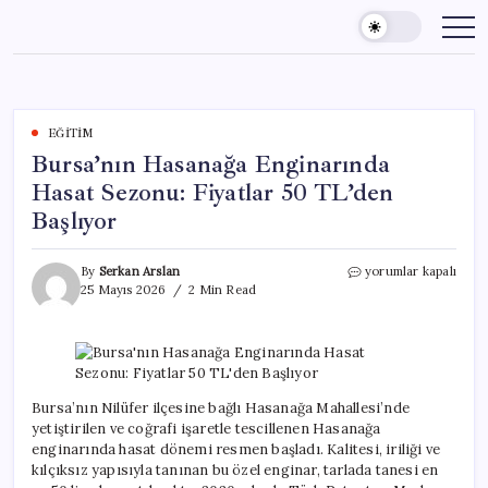
Skip
to
content
EĞITIM
Bursa’nın Hasanağa Enginarında
Hasat Sezonu: Fiyatlar 50 TL’den
Başlıyor
Bursa’nın
By
Serkan Arslan
yorumlar kapalı
Hasanağa
25 Mayıs 2026
2 Min Read
Enginarında
Hasat
Sezonu:
Fiyatlar
50
TL’den
Bursa’nın Nilüfer ilçesine bağlı Hasanağa Mahallesi’nde
Başlıyor
yetiştirilen ve coğrafi işaretle tescillenen Hasanağa
için
enginarında hasat dönemi resmen başladı. Kalitesi, iriliği ve
kılçıksız yapısıyla tanınan bu özel enginar, tarlada tanesi en