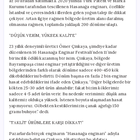
az 50 liradan satılmakta. 2020 yılında Türk Patent ve Marka
Kurumu tarafından tescillenen Hasanağa enginarı, özellikle
İstanbul ve çevresindeki illerden gelen yoğun talep ile dikkat
çekiyor. Artan ilgiye rağmen bölgede üretim alanı daralmış
olmasına rağmen, toplamda yaklaşık 200 dönüme ulaştı.
“DÜŞÜK VERİM, YÜKSEK KALİTE”
23 yıllık deneyimli üretici Ömer Çinkaya, şimdiye kadar
düzenlenen 16 Hasanağa Enginar Festivali’nden 11’inde
birincilik ödülü kazanmış bir isim. Çinkaya, bölgede
Bayrampaşa cinsi enginar yetiştirildiğini ve diğer üretim
bölgelerinden farklı olarak dönüme sadece 400-450 kök
dikebildiklerini belirtti. Dönüm başına en fazla 2 bin enginar
hasat edebildiklerini ifade eden Çinkaya, “Diğer bölgelerde bir
kökten 25-30 adet ürün alınabilir; fakat bizim köklerimiz
sadece 4-5 adet ürün verir. Bu nedenle verimimiz düşük ama
kalitemiz oldukça yüksek. İstenen boyuta ulaşmadan hasat
yapmıyoruz. Göbekten kestiklerimizin çanak ağırlığı 150
gramı buluyor.” dedi.
“TAKLİT ÜRÜNLERE KARŞI DİKKAT!”
Pazarlarda birçok enginarın “Hasanağa enginarı” adıyla
satıldığını belirten Çinkaya, tüketicileri bu aldatıcı