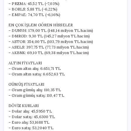
– PRZMA: 45,52 TL (-7,03%)
– BORLS: 5,88 TL (-6,22%)
– EMPAE: 74,70 TL (-6,16%)
EN ÇOK İŞLEM GÖREN HİSSELER
– DUNYH: 179,00 TL (148,14 milyon TL hacim)
– DMRGD: 9,30 TL (145,27 milyon TL hacim)
– ASTOR: 354,00 TL (103,79 milyon TL hacim)
– ASELS: 397,75 TL (77,73 milyon TL hacim)
– AKBNK: 69,10 TL (69,38 milyon TL hacim)
ALTIN FİYATLARI
– Gram altın alış: 6.651,71 TL
– Gram altın satış: 6.652,63 TL
GÜMÜŞ FİYATLARI
– Gram gümüş alış: 110,35 TL
– Gram gümüş satış: 110,47 TL
DÖVİZ KURLARI
– Dolar alış: 45,5950 TL
– Dolar satış: 45,6300 TL
– Euro alış: 53,1688 TL
– Euro satış: 53,2040 TL