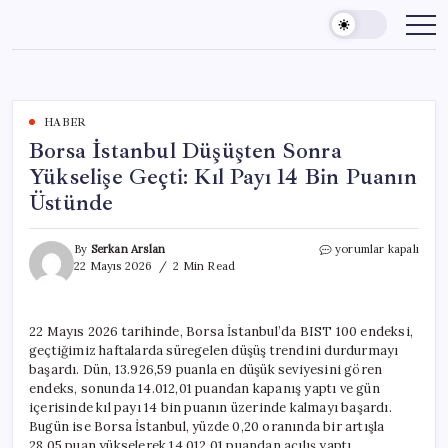
Skip
to
content
HABER
Borsa İstanbul Düşüşten Sonra
Yükselişe Geçti: Kıl Payı 14 Bin Puanın
Üstünde
Borsa
By
Serkan Arslan
yorumlar kapalı
İstanbul
22 Mayıs 2026
2 Min Read
Düşüşten
Sonra
Yükselişe
22 Mayıs 2026 tarihinde, Borsa İstanbul’da BIST 100 endeksi,
Geçti:
geçtiğimiz haftalarda süregelen düşüş trendini durdurmayı
Kıl
Payı
başardı. Dün, 13.926,59 puanla en düşük seviyesini gören
14
endeks, sonunda 14.012,01 puandan kapanış yaptı ve gün
Bin
içerisinde kıl payı 14 bin puanın üzerinde kalmayı başardı.
Puanın
Bugün ise Borsa İstanbul, yüzde 0,20 oranında bir artışla
Üstünde
28,05 puan yükselerek 14.012,01 puandan açılış yaptı.