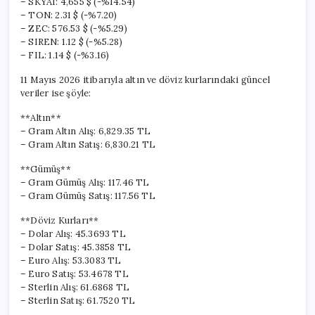
– SKYAI: 4,655 $ (-%14.54)
– TON: 2.31 $ (-%7.20)
– ZEC: 576.53 $ (-%5.29)
– SIREN: 1.12 $ (-%5.28)
– FIL: 1.14 $ (-%3.16)
11 Mayıs 2026 itibarıyla altın ve döviz kurlarındaki güncel
veriler ise şöyle:
**Altın**
– Gram Altın Alış: 6,829.35 TL
– Gram Altın Satış: 6,830.21 TL
**Gümüş**
– Gram Gümüş Alış: 117.46 TL
– Gram Gümüş Satış: 117.56 TL
**Döviz Kurları**
– Dolar Alış: 45.3693 TL
– Dolar Satış: 45.3858 TL
– Euro Alış: 53.3083 TL
– Euro Satış: 53.4678 TL
– Sterlin Alış: 61.6868 TL
– Sterlin Satış: 61.7520 TL