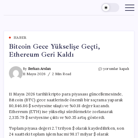
Skip
to
content
HABER
Bitcoin Gece Yükselişe Geçti,
Ethereum Geri Kaldı
Bitcoin
By
Serkan Arslan
yorumlar kapalı
Gece
11 Mayıs 2026
2 Min Read
Yükselişe
Geçti,
Ethereum
11 Mayıs 2026 tarihli kripto para piyasası güncellemesinde,
Geri
Bitcoin (BTC) gece saatlerinde önemli bir sıçrama yaparak
Kaldı
için
80,846.86 $ seviyesine ulaştı ve %0.18 değer kazandı.
Ethereum (ETH) ise yükselişi sürdürmekte zorlanarak
2,335.79 $ seviyesine çıktı ve %0.35 artış gösterdi.
Toplam piyasa değeri 2.7 trilyon $ olarak kaydedilirken, son
24 saatteki toplam işlem hacmi 98.17 milyar $ olarak