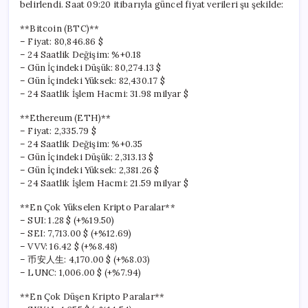
belirlendi. Saat 09:20 itibarıyla güncel fiyat verileri şu şekilde:
**Bitcoin (BTC)**
– Fiyat: 80,846.86 $
– 24 Saatlik Değişim: %+0.18
– Gün İçindeki Düşük: 80,274.13 $
– Gün İçindeki Yüksek: 82,430.17 $
– 24 Saatlik İşlem Hacmi: 31.98 milyar $
**Ethereum (ETH)**
– Fiyat: 2,335.79 $
– 24 Saatlik Değişim: %+0.35
– Gün İçindeki Düşük: 2,313.13 $
– Gün İçindeki Yüksek: 2,381.26 $
– 24 Saatlik İşlem Hacmi: 21.59 milyar $
**En Çok Yükselen Kripto Paralar**
– SUI: 1.28 $ (+%19.50)
– SEI: 7,713.00 $ (+%12.69)
– VVV: 16.42 $ (+%8.48)
– 币安人生: 4,170.00 $ (+%8.03)
– LUNC: 1,006.00 $ (+%7.94)
**En Çok Düşen Kripto Paralar**