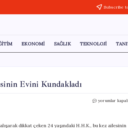
Subscribe t
ĞİTİM
EKONOMİ
SAĞLIK
TEKNOLOJİ
TANI
esinin Evini Kundakladı
Bir
yorumlar kapal
Haftada
İki
Suç:
Genç,
alışarak dikkat çeken 24 yaşındaki H.H.K., bu kez ailesinin