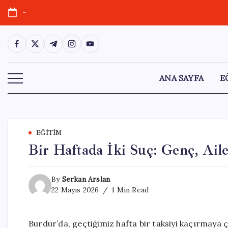
Skip
-
to
content
https://www.facebook.com/
https://twitter.com/
https://t.me/
https://www.instagram.com/
https://youtube.com/
ANA SAYFA
E
EĞITIM
Bir Haftada İki Suç: Genç, Ail
By
Serkan Arslan
22 Mayıs 2026
1 Min Read
Burdur’da, geçtiğimiz hafta bir taksiyi kaçırmaya ç