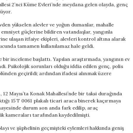
Ailesinin
allesi 2’nci Küme Evleri’nde meydana gelen olayda, genç
Evini
üyor.
Kundakladı
için
 evden yükselen alevler ve yoğun dumanlar, mahalle
ve emniyet güçlerine bildiren vatandaşlar, yangınla
e ulaşan itfaiye ekipleri, alevleri kontrol altına alarak
ucunda tamamen kullanılamaz hale geldi.
e bir inceleme başlattı. Yapılan araştırmada, yangının ev
ndi. Psikolojik sorunları olduğu iddia edilen genç, polis
lünden geçirildi; ardından ifadesi alınmak üzere
, 12 Mayıs’ta Konak Mahallesi’nde bir taksi durağında
ığı 15 T 0061 plakalı ticari araca binerek kaçırmaya
i sayesinde durum son anda fark edilip, araç
lik kameraları tarafından kaydedilmişti.
yı ve şüphelinin geçmişteki eylemleri hakkında geniş