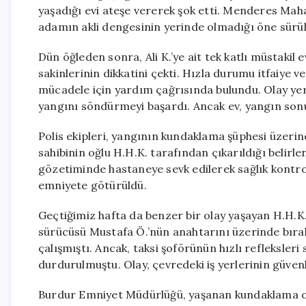
yaşadığı evi ateşe vererek şok etti. Menderes Mah
adamın akli dengesinin yerinde olmadığı öne sürül
Dün öğleden sonra, Ali K.’ye ait tek katlı müstakil
sakinlerinin dikkatini çekti. Hızla durumu itfaiye 
mücadele için yardım çağrısında bulundu. Olay yerin
yangını söndürmeyi başardı. Ancak ev, yangın son
Polis ekipleri, yangının kundaklama şüphesi üzerin
sahibinin oğlu H.H.K. tarafından çıkarıldığı belirle
gözetiminde hastaneye sevk edilerek sağlık kontro
emniyete götürüldü.
Geçtiğimiz hafta da benzer bir olay yaşayan H.H.K.
sürücüsü Mustafa Ö.’nün anahtarını üzerinde bırakt
çalışmıştı. Ancak, taksi şoförünün hızlı refleksler
durdurulmuştu. Olay, çevredeki iş yerlerinin güven
Burdur Emniyet Müdürlüğü, yaşanan kundaklama ola