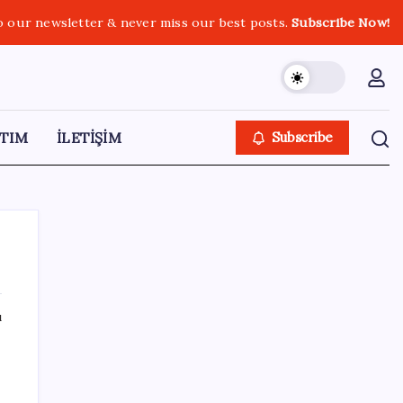
o our newsletter & never miss our best posts.
Subscribe Now!
TIM
İLETİŞİM
Subscribe
ı
SON YAZILAR
Fazla sodyum sinsice sağlığı olumsuz
etkiliyor! Tansiyonu yükseltip vücuda su