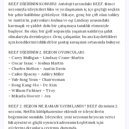
için
BEEF DİZİSİNİN KONUSU: Antoloji tarzındaki BEEF, ikinci
sezonuyla izleyicileri lüks ve yozlaşmanın iç içe geçtiği seçkin
bir şehir kulübüne götürüyor. Hikaye, genç bir çift olan Ashley
ve Austin’in, patronları Joshua ve eşi Lindsay arasındaki
karmaşık ve şiddet dolu bir çatışmaya tanıklık etmesiyle
başlıyor. Bu olay, bir golf sopasıyla yaşanan saldırıya şahit
olmalarıyla derinleşiyor. Genç çalışanlar, bu anı kaydettikleri
için kendilerini tehlikeli bir şantaj savaşının ortasında buluyor.
BEEF DİZİSİNİN 2. SEZON OYUNCULARI:
– Carey Mulligan – Lindsay Crane-Martin
– Oscar Isaac – Joshua Martin
– Charles Melton – Austin Davis
– Cailee Spaeny – Ashley Miller
– Yuh-Jung Youn – Chairwoman
– Song Kang-Ho – Dr. Kim
– William Fichtner – Troy
– Mikaela Hoover – Ava
BEEF 2. SEZON NE ZAMAN YAYIMLANDI? BEEF dizisinin 2.
sezonu, Netflix kütüphanesine eklendi ve izleyicilerin
beğenisine sunuldu. İzleyiciler, yeni sezonun heyecan verici
hikayesini ve güçlü oyuncu kadrosunu keşfetmek için
gözlerini ekranlara çevirmiş durumda.