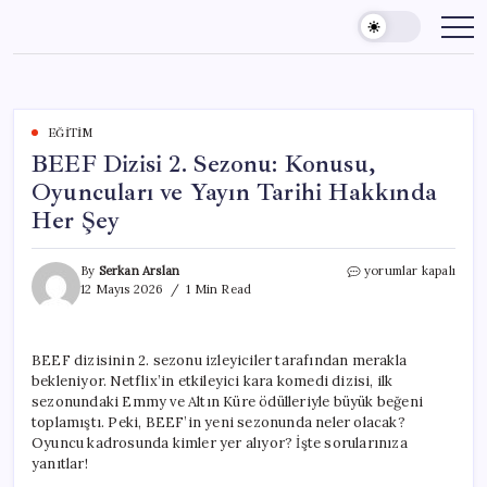
Skip
to
content
EĞITIM
BEEF Dizisi 2. Sezonu: Konusu,
Oyuncuları ve Yayın Tarihi Hakkında
Her Şey
BEEF
By
Serkan Arslan
yorumlar kapalı
Dizisi
12 Mayıs 2026
1 Min Read
2.
Sezonu:
Konusu,
BEEF dizisinin 2. sezonu izleyiciler tarafından merakla
Oyuncuları
bekleniyor. Netflix’in etkileyici kara komedi dizisi, ilk
ve
Yayın
sezonundaki Emmy ve Altın Küre ödülleriyle büyük beğeni
Tarihi
toplamıştı. Peki, BEEF’in yeni sezonunda neler olacak?
Hakkında
Oyuncu kadrosunda kimler yer alıyor? İşte sorularınıza
Her
yanıtlar!
Şey