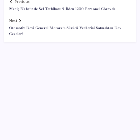
Previous
Meriç Nehri’nde Sel Tatbikatı: 9 İlden 1200 Personel Görevde
Next
Otomotiv Devi General Motors’a Sürücü Verilerini Satmaktan Dev
Cezalar!
SON YAZILAR
Fazla sodyum sinsice sağlığı olumsuz etkiliyor!
Tansiyonu yükseltip vücuda su tutturuyor
Diş macununu ıslatıyorsanız dikkat! Çürüklere karşı