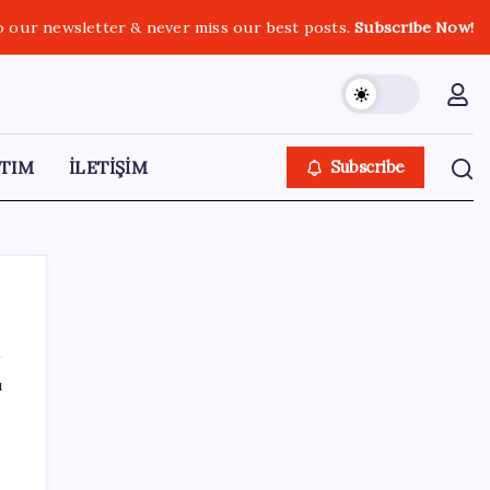
o our newsletter & never miss our best posts.
Subscribe Now!
TIM
İLETİŞİM
Subscribe
ı
SON YAZILAR
Katlanabilir telefonda incelik yarışı kızıştı:
HONOR Magic V6 Türkiye’de