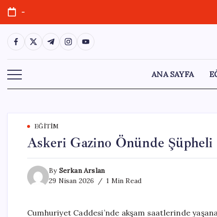
Skip
-
to
content
https://www.facebook.com/
https://twitter.com/
https://t.me/
https://www.instagram.com/
https://youtube.com/
ANA SAYFA
E
EĞITIM
Askeri Gazino Önünde Şüpheli 
By
Serkan Arslan
29 Nisan 2026
1 Min Read
Cumhuriyet Caddesi’nde akşam saatlerinde yaşanan 