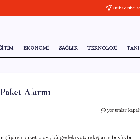
Subscribe t
ĞİTİM
EKONOMİ
SAĞLIK
TEKNOLOJİ
TANI
Paket Alarmı
Askeri
yorumlar kapal
Gazino
Önünde
Şüpheli
Paket
şüpheli paket olayı, bölgedeki vatandaşların büyük bir