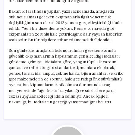
bir düzenlemenin bulunmadığını vurguladı.
Bakanlık tarafından yapılan yazılı açıklamada, araçlarda
bulundurulması gereken ekipmanlarla ilgili yönetmelik
değişikliğinin son olarak 2012 yılında gerçekleştirildiği ifade
edildi. “Yeni bir düzenleme yoktur. Pense, tornavida gibi
ekipmanların zorunlu hale getirildiğine dair yayılan haberler
asılsızdır. Bu tür bilgilere itibar edilmemelidir” denildi.
Son günlerde, araçlarda bulundurulması gereken zorunlu
güvenlik ekipmanlarının kapsamının genişletildiği iddiaları
gündeme gelmişti. İddialara göre, yangın tüpü, ilk yardım
çantası ve reflektör gibi standart ekipmanlara ek olarak,
pense, tornavida, ampul, çekme halatı, bijon anahtarı ve kriko
gibi malzemelerin de zorunlu hale getirildiği öne sürülmüştü.
Ayrıca, bu ekipmanların eksik olması durumunda araç
muayenesinde “ağır kusur” sayılacağı ve sürücülere para
cezası uygulanabileceği iddia edilmişti. Ancak İçişleri
Bakanlığı, bu iddiaların gerçeği yansıtmadığını belirtti.