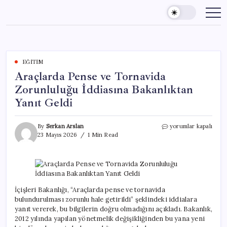
Skip
to
content
EĞITIM
Araçlarda Pense ve Tornavida
Zorunluluğu İddiasına Bakanlıktan
Yanıt Geldi
Araçlarda
By
Serkan Arslan
yorumlar kapalı
Pense
23 Mayıs 2026
1 Min Read
ve
Tornavida
Zorunluluğu
İddiasına
Bakanlıktan
Yanıt
İçişleri Bakanlığı, “Araçlarda pense ve tornavida
Geldi
bulundurulması zorunlu hale getirildi” şeklindeki iddialara
için
yanıt vererek, bu bilgilerin doğru olmadığını açıkladı. Bakanlık,
2012 yılında yapılan yönetmelik değişikliğinden bu yana yeni