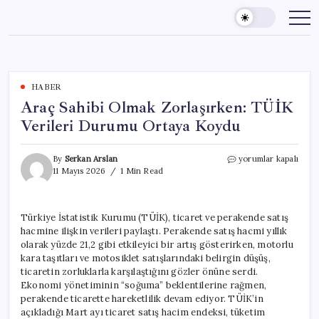
Skip
to
content
HABER
Araç Sahibi Olmak Zorlaşırken: TÜİK
Verileri Durumu Ortaya Koydu
Araç
By
Serkan Arslan
yorumlar kapalı
Sahibi
11 Mayıs 2026
1 Min Read
Olmak
Zorlaşırken:
TÜİK
Türkiye İstatistik Kurumu (TÜİK), ticaret ve perakende satış
Verileri
hacmine ilişkin verileri paylaştı. Perakende satış hacmi yıllık
Durumu
Ortaya
olarak yüzde 21,2 gibi etkileyici bir artış gösterirken, motorlu
Koydu
kara taşıtları ve motosiklet satışlarındaki belirgin düşüş,
için
ticaretin zorluklarla karşılaştığını gözler önüne serdi.
Ekonomi yönetiminin “soğuma” beklentilerine rağmen,
perakende ticarette hareketlilik devam ediyor. TÜİK’in
açıkladığı Mart ayı ticaret satış hacim endeksi, tüketim