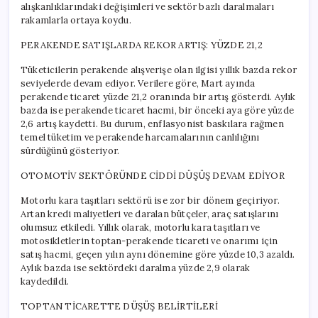
alışkanlıklarındaki değişimleri ve sektör bazlı daralmaları
rakamlarla ortaya koydu.
PERAKENDE SATIŞLARDA REKOR ARTIŞ: YÜZDE 21,2
Tüketicilerin perakende alışverişe olan ilgisi yıllık bazda rekor
seviyelerde devam ediyor. Verilere göre, Mart ayında
perakende ticaret yüzde 21,2 oranında bir artış gösterdi. Aylık
bazda ise perakende ticaret hacmi, bir önceki aya göre yüzde
2,6 artış kaydetti. Bu durum, enflasyonist baskılara rağmen
temel tüketim ve perakende harcamalarının canlılığını
sürdüğünü gösteriyor.
OTOMOTİV SEKTÖRÜNDE CİDDİ DÜŞÜŞ DEVAM EDİYOR
Motorlu kara taşıtları sektörü ise zor bir dönem geçiriyor.
Artan kredi maliyetleri ve daralan bütçeler, araç satışlarını
olumsuz etkiledi. Yıllık olarak, motorlu kara taşıtları ve
motosikletlerin toptan-perakende ticareti ve onarımı için
satış hacmi, geçen yılın aynı dönemine göre yüzde 10,3 azaldı.
Aylık bazda ise sektördeki daralma yüzde 2,9 olarak
kaydedildi.
TOPTAN TİCARETTE DÜŞÜŞ BELİRTİLERİ