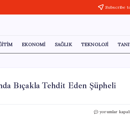
Subscribe t
ĞİTİM
EKONOMİ
SAĞLIK
TEKNOLOJİ
TANI
nda Bıçakla Tehdit Eden Şüpheli
Afyonkarahisar
yorumlar kapal
Kavga
Sırasında
Bıçakla