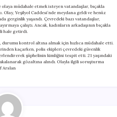
Tehdit
e olaya müdahale etmek isteyen vatandaşlar, bıçakla
Eden
dı. Olay, Yeşilyol Caddesi’nde meydana geldi ve henüz
Şüpheli
nda gerginlik yaşandı. Çevredeki bazı vatandaşlar,
Gözaltına
yırmaya çalıştı. Ancak, kadınların arkadaşının bıçakla
Alındı
 hale getirdi.
için
i, durumu kontrol altına almak için hızlıca müdahale etti.
rinden kaçarken, polis ekipleri çevredeki güvenlik
lendirerek şüphelinin kimliğini tespit etti. 21 yaşındaki
yakalanarak gözaltına alındı. Olayla ilgili soruşturma
f Arslan