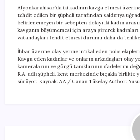
Afyonkarahisar’da iki kadının kavga etmesi üzerin
tehdit edilen bir şüpheli tarafından saldırıya uğra
belirlenemeyen bir sebepten dolayı iki kadın arası
kavganın büyümemesi için araya girerek kadınları a
vatandaşları tehdit etmesi durumu daha da tehlikeli
İhbar üzerine olay yerine intikal eden polis ekipler
Kavga eden kadınlar ve onların arkadaşları olay ye
kameralarını ve görgü tanıklarının ifadelerini değer
R.A. adlı şüpheli, kent merkezinde bıçakla birlikte 
sürüyor. Kaynak: AA / Canan Tükelay Author: Yusu