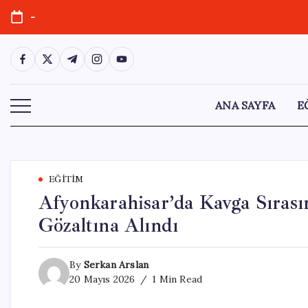
Skip
-
to
content
https://www.facebook.com/
https://twitter.com/
https://t.me/
https://www.instagram.com/
https://youtube.com/
ANA SAYFA
E
EĞITIM
Afyonkarahisar’da Kavga Sırası
Gözaltına Alındı
By
Serkan Arslan
20 Mayıs 2026
1 Min Read