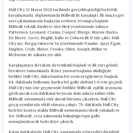
Hull City, 12 Mayıs 2026 tarihinde gerçekleştirdiği bu kritik
karşılaşmada, deplasmanda Millwall ile karşılaştı. İlk maçta gol
sesi çıkmamasıyla başlayan serüven, rövanşta başladı.
Millwall, teknik direktör Alex Neil yönetiminde sahaya
Patterson, Leonard, Crama, Cooper, Sturge, Mazou-Sacko,
De Norre, Azeez, Neghli, Ballo ve Coburn ilk 11’iyle çıktı. Hull
City ise, Sergej Jakirovic’in yönetiminde Pandur, Ajayi, Egan,
Hughes, Coyle, Slater, Crooks, Giles, Joseph, Millar ve
McBurnie ile sahada yer aldı.
Karşılaşmaya iki takım da temkinli başladı ve ilk yarı golsüz
berabere tamamlandı. İkinci yarının başlama düdüğüyle
birlikte Hull City, daha baskın bir oyun sergilemeye başladı.
64. dakikada Belloumi, harika bir golle ekibini 1-0 öne geçirdi.
Hull City’nin öne geçmesiyle birlikte Millwall, eşitlik arayışına
girdi ancak son dakikalar heyecan dolu anlara sahne oldu.
Millwall, savunmada risk alarak hücuma çıkarken, Hull City
geçiş oyunlarıyla etkili olmaya çalıştı. 79. dakikada Hull City,
hızlı bir kontra atakla Millwall savunmasını eksik yakaladı ve
Joe Gelhardt, ceza sahasında buluştuğu topu golle
sonuçlandırarak farkı ikiye çıkardı.
Kalan dakikalarda Hull City, savunmada gösterdiği disiplinli