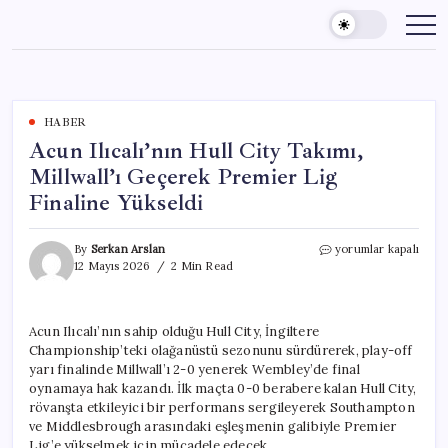
Skip
to
content
HABER
Acun Ilıcalı’nın Hull City Takımı,
Millwall’ı Geçerek Premier Lig
Finaline Yükseldi
Acun
By
Serkan Arslan
yorumlar kapalı
Ilıcalı’nın
12 Mayıs 2026
2 Min Read
Hull
City
Takımı,
Acun Ilıcalı’nın sahip olduğu Hull City, İngiltere
Millwall’ı
Championship’teki olağanüstü sezonunu sürdürerek, play-off
Geçerek
Premier
yarı finalinde Millwall’ı 2-0 yenerek Wembley’de final
Lig
oynamaya hak kazandı. İlk maçta 0-0 berabere kalan Hull City,
Finaline
rövanşta etkileyici bir performans sergileyerek Southampton
Yükseldi
ve Middlesbrough arasındaki eşleşmenin galibiyle Premier
için
Lig’e yükselmek için mücadele edecek.