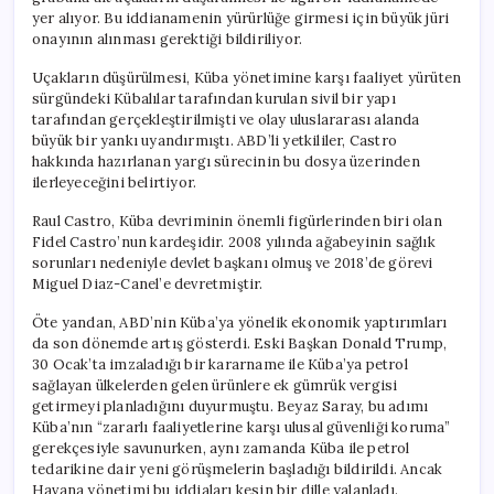
yer alıyor. Bu iddianamenin yürürlüğe girmesi için büyük jüri
onayının alınması gerektiği bildiriliyor.
Uçakların düşürülmesi, Küba yönetimine karşı faaliyet yürüten
sürgündeki Kübalılar tarafından kurulan sivil bir yapı
tarafından gerçekleştirilmişti ve olay uluslararası alanda
büyük bir yankı uyandırmıştı. ABD’li yetkililer, Castro
hakkında hazırlanan yargı sürecinin bu dosya üzerinden
ilerleyeceğini belirtiyor.
Raul Castro, Küba devriminin önemli figürlerinden biri olan
Fidel Castro’nun kardeşidir. 2008 yılında ağabeyinin sağlık
sorunları nedeniyle devlet başkanı olmuş ve 2018’de görevi
Miguel Diaz-Canel’e devretmiştir.
Öte yandan, ABD’nin Küba’ya yönelik ekonomik yaptırımları
da son dönemde artış gösterdi. Eski Başkan Donald Trump,
30 Ocak’ta imzaladığı bir kararname ile Küba’ya petrol
sağlayan ülkelerden gelen ürünlere ek gümrük vergisi
getirmeyi planladığını duyurmuştu. Beyaz Saray, bu adımı
Küba’nın “zararlı faaliyetlerine karşı ulusal güvenliği koruma”
gerekçesiyle savunurken, aynı zamanda Küba ile petrol
tedarikine dair yeni görüşmelerin başladığı bildirildi. Ancak
Havana yönetimi bu iddiaları kesin bir dille yalanladı.