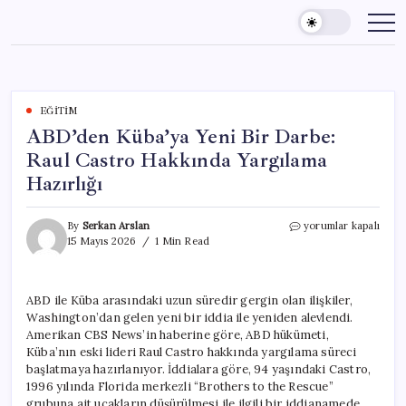
Skip
to
content
EĞITIM
ABD’den Küba’ya Yeni Bir Darbe:
Raul Castro Hakkında Yargılama
Hazırlığı
ABD’den
By
Serkan Arslan
yorumlar kapalı
Küba’ya
15 Mayıs 2026
1 Min Read
Yeni
Bir
Darbe:
ABD ile Küba arasındaki uzun süredir gergin olan ilişkiler,
Raul
Washington’dan gelen yeni bir iddia ile yeniden alevlendi.
Castro
Hakkında
Amerikan CBS News’in haberine göre, ABD hükümeti,
Yargılama
Küba’nın eski lideri Raul Castro hakkında yargılama süreci
Hazırlığı
başlatmaya hazırlanıyor. İddialara göre, 94 yaşındaki Castro,
için
1996 yılında Florida merkezli “Brothers to the Rescue”
grubuna ait uçakların düşürülmesi ile ilgili bir iddianamede