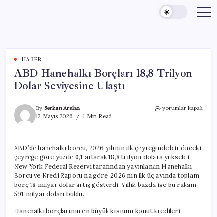
Skip
to
content
HABER
ABD Hanehalkı Borçları 18,8 Trilyon
Dolar Seviyesine Ulaştı
ABD
By
Serkan Arslan
yorumlar kapalı
Hanehalkı
12 Mayıs 2026
1 Min Read
Borçları
18,8
Trilyon
ABD’de hanehalkı borcu, 2026 yılının ilk çeyreğinde bir önceki
Dolar
çeyreğe göre yüzde 0,1 artarak 18,8 trilyon dolara yükseldi.
Seviyesine
Ulaştı
New York Federal Rezervi tarafından yayınlanan Hanehalkı
için
Borcu ve Kredi Raporu’na göre, 2026’nın ilk üç ayında toplam
borç 18 milyar dolar artış gösterdi. Yıllık bazda ise bu rakam
591 milyar doları buldu.
Hanehalkı borçlarının en büyük kısmını konut kredileri